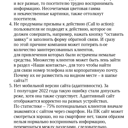
и все разные, то посетителю трудно воспринимать
информацию. Несочетаемая цветовая гамма
и некачественные картинки, также оттолкнут
посетителя.
Не продуманы призывы к действию (Call to action):
пользователя не подводят к действию, которое он
должен совершить, например, нажать кнопку “оставить
заявку” и заполнить форму обратной связи. И сразу
по этой причине компания может потерять n-ое
количество заинтересованных клиентов,
для привлечения которых были истрачены немалые
средства. Множеству клиентов может быть лень зайти
в раздел «Наши контакты», для того чтобы найти
для связи номер телефона или корпоративную почту.
Почему их не разместить на видном месте – в шапке
сайта?!
Нет мобильной версии сайта (адаптивности). За
1 полугодие 2022 года такую ошибку стали допускать
реже, хотя она также существует. Адаптивный сайт
отображается корректно на разных устройствах.
По статистике – 75% потенциальных клиентов вначале
знакомятся с сайтом через смартфон. На ПК сайт может
смотреться хорошо, но на смартфоне нет, таким образом
нельзя нормально воспринимать информацию,
перемещаться между разделами, следовательно,