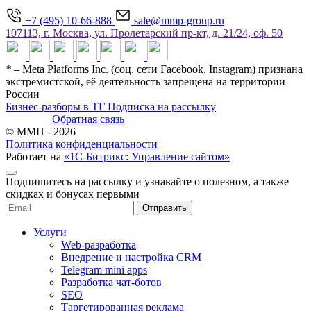
+7 (495) 10-66-888
sale@mmp-group.ru
107113, г. Москва, ул. Пролетарский пр-кт, д. 21/24, оф. 50
*
– Meta Platforms Inc. (соц. сети Facebook, Instagram) признана
экстремистской, её деятельность запрещена на территории
России
Бизнес-разборы в ТГ
Подписка на рассылку
Обратная связь
© ММП - 2026
Политика конфиденциальности
Работает на
«1С-Битрикс: Управление сайтом»
Подпишитесь на рассылку и узнавайте о полезном, а также
скидках и бонусах первыми
Услуги
Web-разработка
Внедрение и настройка CRM
Telegram mini apps
Разработка чат-ботов
SEO
Таргетированная реклама